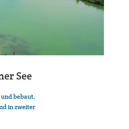
ner See
t und bebaut.
d in zweiter