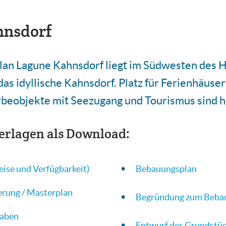
hnsdorf
an Lagune Kahnsdorf liegt im Südwesten des H
 das idyllische Kahnsdorf. Platz für Ferienhäuse
beobjekte mit Seezugang und Tourismus sind hi
erlagen als Download:
eise und Verfügbarkeit)
Bebauungsplan
ierung / Masterplan
Begründung zum Beba
gaben
Entwurf des Grundstüc