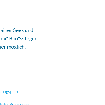
ainer Sees und
r mit Bootsstegen
er möglich.
uungsplan
kskaufvertrages