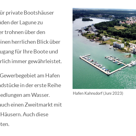
für private Bootshäuser
üden der Lagune zu
er trohnen über den
inen herrlichen Blick über
ugang für Ihre Boote und
rlich immer gewährleistet.
m Gewerbegebiet am Hafen
dstücke in der erste Reihe
Hafen Kahnsdorf (Juni 2023)
siedlungen am Wasser.
 auch einen Zweitmarkt mit
 Häusern. Auch diese
eten.