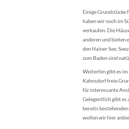
Einige Grundstücke 
haben wir noch im S
verkaufen. Die Häus
anderen und bieten e
den Hainer See. Seez
zum Baden sind natü
Weiterhin gibt es i
Kahnsdorf freie Grun
für interessante An
Gelegentlich gibt es
bereits bestehenden
wollen wir hier anbi