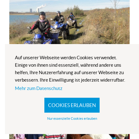
Auf unserer Webseite werden Cookies verwendet.
Quad­tou­ren mit Wig­ge­la am Hai­
Einige von ihnen sind essenziell, während andere uns
helfen, Ihre Nutzererfahrung auf unserer Webseite zu
ner See
verbessern. Ihre Einwilligung ist jederzeit widerrufbar.
Mehr zum Datenschutz
COOKIES ERLAUBEN
Nur essenzielle Cookies erlauben