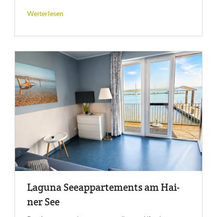
Weiterlesen
La­gu­na See­ap­par­te­ments am Hai­
ner See