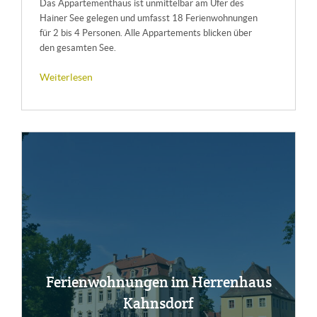
Das Appartementhaus ist unmittelbar am Ufer des
Hainer See gelegen und umfasst 18 Ferienwohnungen
für 2 bis 4 Personen. Alle Appartements blicken über
den gesamten See.
Weiterlesen
Fe­ri­en­woh­nun­gen im Her­ren­haus
Kahns­dorf