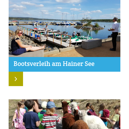
Boots­ver­leih am Hai­ner See