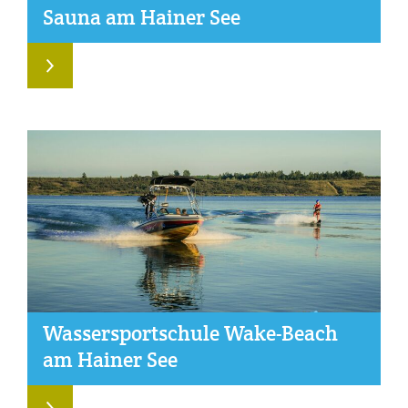
Sau­na am Hai­ner See
Was­ser­sport­schu­le Wake-Beach
am Hai­ner See