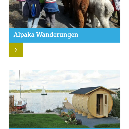
Al­pa­ka Wan­de­run­gen