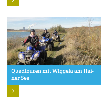
Quad­tou­ren mit Wig­ge­la am Hai­
ner See