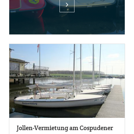
Jol­len-Ver­mie­tung am Co­s­pu­de­ner