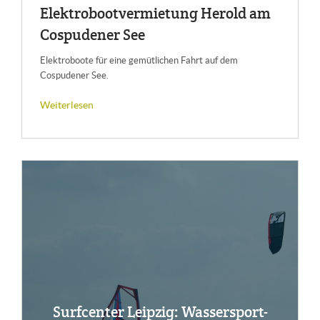
Elek­tro­boot­ver­mie­tung He­rold am
Co­s­pu­de­ner See
Elektroboote für eine gemütlichen Fahrt auf dem
Cospudener See.
Weiterlesen
Surf­cen­ter Leip­zig: Was­ser­sport-