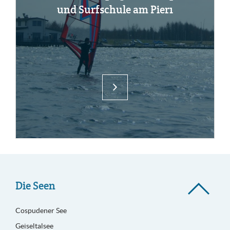
und Surf­schu­le am Pier1
Die Seen
Cospudener See
Geiseltalsee