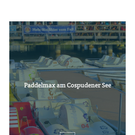
Pad­del­max am Co­s­pu­de­ner See