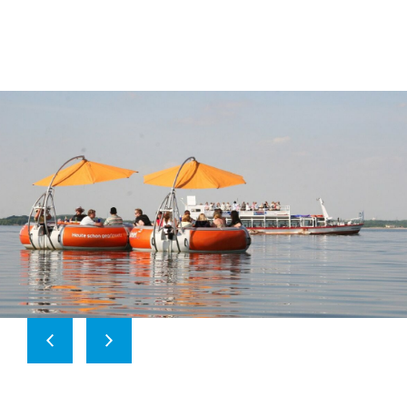
1
/
3