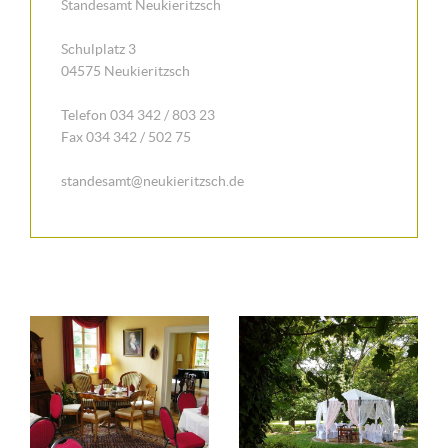
Standesamt Neukieritzsch
Schulplatz 3
04575 Neukieritzsch
Telefon 034 342 / 803 23
Fax 034 342 / 502 75
standesamt@neukieritzsch.de